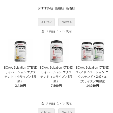
おすすめ順
価格順
新着順
< Prev
Next >
3
1
3
全
商品
-
表示
BCAA: Scivation XTEND
BCAA: Scivation XTEND
BCAA: Scivation XTEND
サイベーション エクス
サイベーション エクス
x 2／サイベーション エ
テンド（小サイズ／8種
テンド（大サイズ／8種
クステンド x 2ボトル
類）
類）
（大サイズ／8種類）
3,410円
7,560円
14,040円
3
1
3
全
商品
-
表示
< Prev
Next >