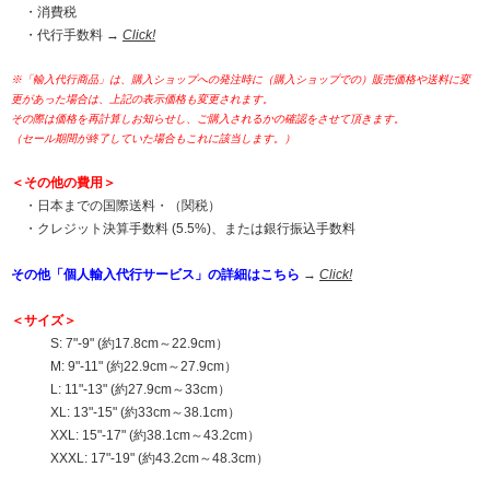
・消費税
・代行手数料 →
Click!
※「輸入代行商品」は、購入ショップへの発注時に（購入ショップでの）販売価格や送料に変
更があった場合は、上記の表示価格も変更されます。
その際は価格を再計算しお知らせし、ご購入されるかの確認をさせて頂きます。
（セール期間が終了していた場合もこれに該当します。）
＜その他の費用＞
・日本までの国際送料・（関税）
・クレジット決算手数料 (5.5%)、または銀行振込手数料
その他「個人輸入代行サービス」の詳細はこちら
→
Click!
＜サイズ＞
S: 7"-9" (約17.8cm～22.9cm）
M: 9"-11" (約22.9cm～27.9cm）
L: 11"-13" (約27.9cm～33cm）
XL: 13"-15" (約33cm～38.1cm）
XXL: 15"-17" (約38.1cm～43.2cm）
XXXL: 17"-19" (約43.2cm～48.3cm）