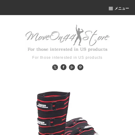
メニュー
For those interested in US products