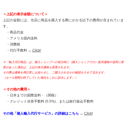
＜上記の表示金額について＞
上記の金額には、当店に商品を購入する際にかかる以下の費用が含まれていま
す。
・商品代金
・アメリカ国内送料
・消費税
・代行手数料 →
Click!
※「輸入代行商品」は、購入ショップへの発注時に（購入ショップでの）販売価格や送料に変
更があった場合は、上記の表示価格も変更されます。
その際は価格を再計算しお知らせし、ご購入されるかの確認をさせて頂きます。
（セール期間が終了していた場合もこれに該当します。）
＜その他の費用＞
・日本までの国際送料・（関税）
・クレジット決算手数料 (5.5%)、または銀行振込手数料
その他「個人輸入代行サービス」の詳細はこちら
→
Click!