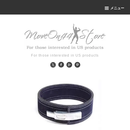
メニュー
For those interested in US products