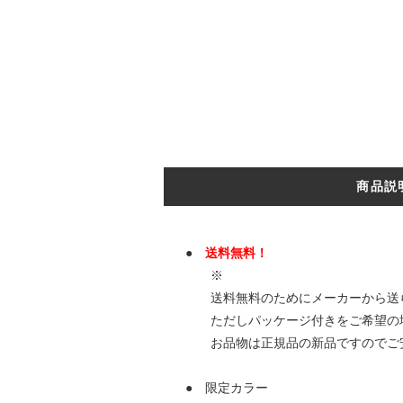
商品説
●
送料無料！
※
送料無料のためにメーカーから送られ
ただしパッケージ付きをご希望の場合
お品物は正規品の新品ですのでご安
● 限定カラー