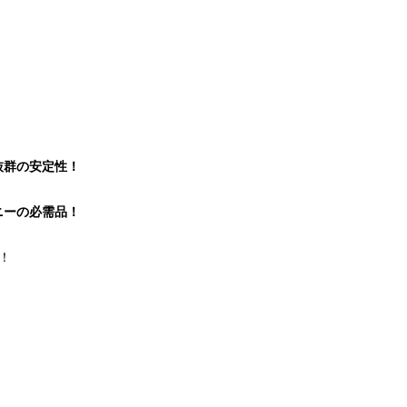
！
抜群の安定性！
ニーの必需品！
！