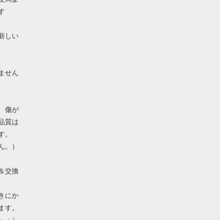
す
新しい
ません
、傷が
品質は
す。
ん。）
＆交換
きにか
ます。