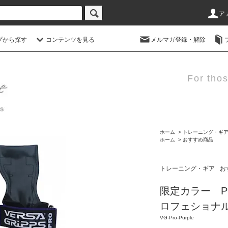
ア
プから探す
コンテンツを見る
メルマガ登録・解除
For thos
ホーム
>
トレーニング・ギ
ホーム
>
おすすめ商品
トレーニング・ギア
お
限定カラー Profe
ロフェショナ
VG-Pro-Purple