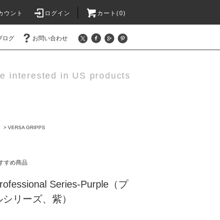
カウント
ログイン
カート(0)
ブログ
お問い合わせ
e interested in US products
ア
>
VERSA GRIPPS
すすめ商品
ssional Series-Purple（プ
ルシリーズ、紫）