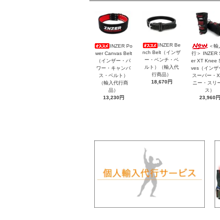
INZER Be
INZER Po
＜輸
nch Belt（インザ
wer Canvas Belt
行＞ INZER 
ー・ベンチ・ベ
（インザー・パ
er XT Knee 
ルト）（輸入代
ワー・キャンバ
ves（イン
行商品）
ス・ベルト）
スーパー・X
18,670円
（輸入代行商
ニー・スリ
品）
ス）
13,230円
23,960