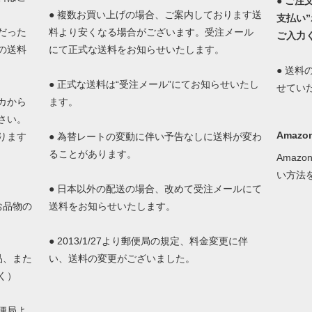
●
ご注
● 複数お買い上げの場合、ご案内しております送
支払い
だった
料より安くなる場合がございます。受注メール
ご入力
の送料
にて正式な送料をお知らせいたします。
● 送
● 正式な送料は“受注メール”にてお知らせいたし
せてい
カから
ます。
さい。
Amazon
ります
● 為替レートの変動に伴い予告なしに送料が変わ
ることがあります。
Amaz
い方法
● 日本以外の配送の場合、改めて受注メールにて
お品物の
送料をお知らせいたします。
。
● 2013/1/27より郵便局の規定、料金変更に伴
品、また
い、送料の変更がございました。
く）
便局よ