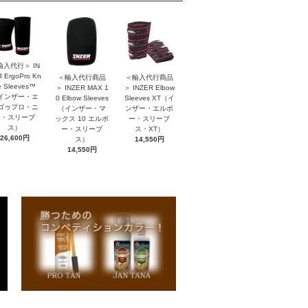
輸入代行＞ IN
 ErgoPro Kn
＜輸入代行商品
＜輸入代行商品
e Sleeves™
＞ INZER MAX 1
＞ INZER Elbow
インザー・エ
0 Elbow Sleeves
Sleeves XT（イ
ゴゥプロ・ニ
（インザー・マ
ンザー・エルボ
ー・スリーブ
ックス 10 エルボ
ー・スリーブ
ス）
ー・スリーブ
ス・XT）
26,600円
ス）
14,550円
14,550円