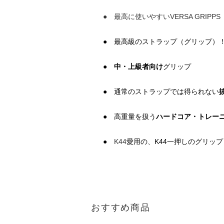
● 最高に使いやすいVERSA GRIPPS
● 最高級のストラップ（グリップ）
●
中・上級者向け
グリップ
● 通常のストラップでは得られない
● 高重量を扱う
ハードコア・トレー
●
K44
愛用の、K44一押しのグリップ
おすすめ商品