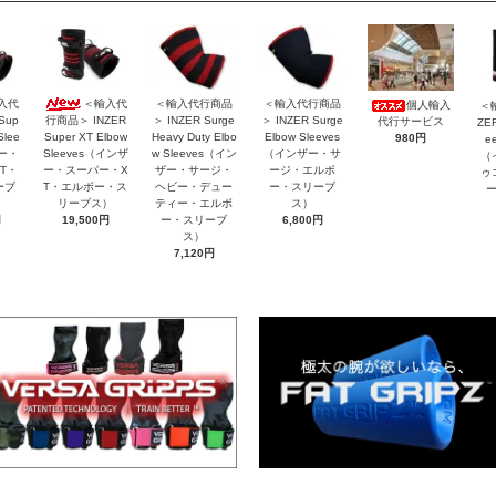
入代
＜輸入代
＜輸入代行商品
＜輸入代行商品
個人輸入
＜
Sup
行商品＞ INZER
＞ INZER Surge
＞ INZER Surge
代行サービス
ZER
Slee
Super XT Elbow
Heavy Duty Elbo
Elbow Sleeves
980円
e
ザー・
Sleeves（インザ
w Sleeves（イン
（インザー・サ
（
T・
ー・スーパー・X
ザー・サージ・
ージ・エルボ
ゥ
ーブ
T・エルボー・ス
ヘビー・デュー
ー・スリーブ
リーブス）
ティー・エルボ
ス）
円
19,500円
ー・スリーブ
6,800円
ス）
7,120円