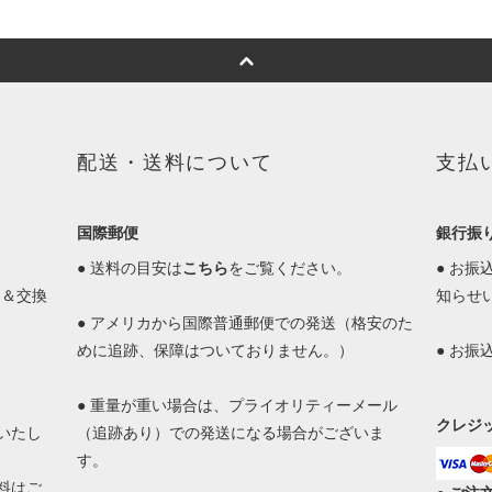
配送・送料について
支払
国際郵便
銀行振
● 送料の目安は
こちら
をご覧ください。
● お
品＆交換
知らせ
● アメリカから国際普通郵便での発送（格安のた
めに追跡、保障はついておりません。）
● お
● 重量が重い場合は、プライオリティーメール
クレジ
いたし
（追跡あり）での発送になる場合がございま
す。
料はご