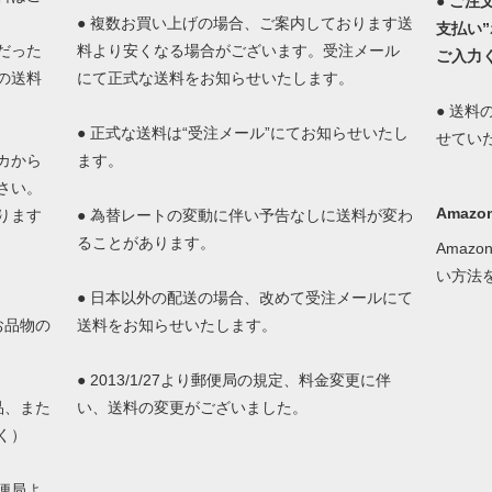
●
ご注
● 複数お買い上げの場合、ご案内しております送
支払い
だった
料より安くなる場合がございます。受注メール
ご入力
の送料
にて正式な送料をお知らせいたします。
● 送
● 正式な送料は“受注メール”にてお知らせいたし
せてい
カから
ます。
さい。
Amazon
ります
● 為替レートの変動に伴い予告なしに送料が変わ
ることがあります。
Amaz
い方法
● 日本以外の配送の場合、改めて受注メールにて
お品物の
送料をお知らせいたします。
。
● 2013/1/27より郵便局の規定、料金変更に伴
品、また
い、送料の変更がございました。
く）
便局よ