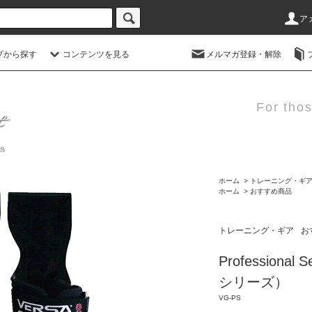
ア
プから探す
コンテンツを見る
メルマガ登録・解除
For thos
ホーム
>
トレーニング・ギ
ホーム
>
おすすめ商品
トレーニング・ギア
お
Profession
シリーズ）
VG-PS