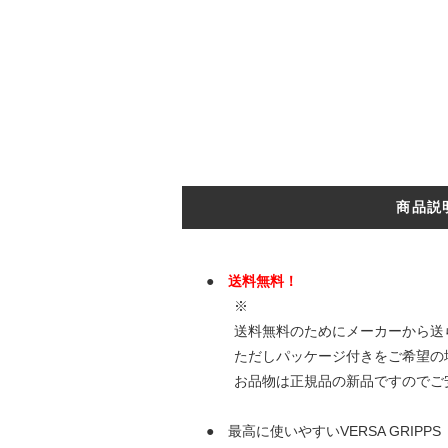
商品説
●
送料無料！
※
送料無料のためにメーカーから送られ
ただしパッケージ付きをご希望の場合
お品物は正規品の新品ですのでご安
● 最高に使いやすいVERSA GRIPPS