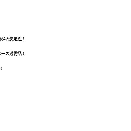
！
抜群の安定性！
ニーの必需品！
！