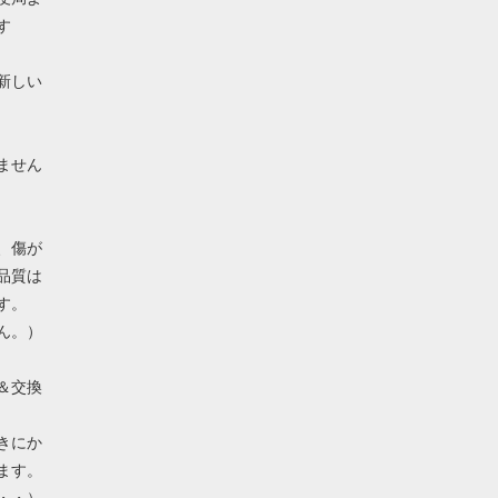
す
新しい
ません
、傷が
品質は
す。
ん。）
＆交換
きにか
ます。