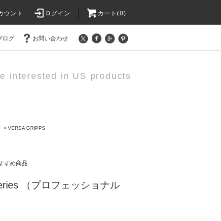
カウント
ログイン
カート(0)
ブログ
お問い合わせ
e interested in US products
ア
>
VERSA GRIPPS
すすめ商品
al Series （プロフェッショナル