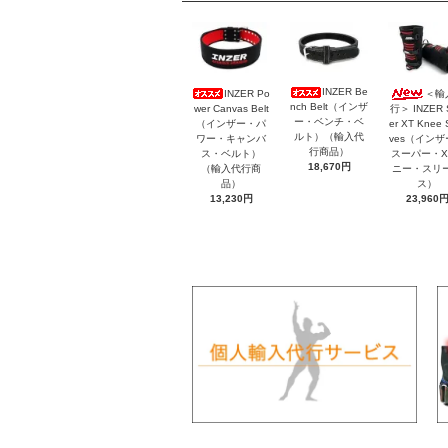
INZER Be
INZER Po
＜輸
nch Belt（インザ
wer Canvas Belt
行＞ INZER 
ー・ベンチ・ベ
（インザー・パ
er XT Knee 
ルト）（輸入代
ワー・キャンバ
ves（イン
行商品）
ス・ベルト）
スーパー・X
18,670円
（輸入代行商
ニー・スリ
品）
ス）
13,230円
23,960