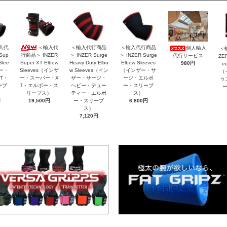
入代
＜輸入代
＜輸入代行商品
＜輸入代行商品
個人輸入
＜
Sup
行商品＞ INZER
＞ INZER Surge
＞ INZER Surge
代行サービス
ZER
Slee
Super XT Elbow
Heavy Duty Elbo
Elbow Sleeves
980円
e
ザー・
Sleeves（インザ
w Sleeves（イン
（インザー・サ
（
T・
ー・スーパー・X
ザー・サージ・
ージ・エルボ
ゥ
ーブ
T・エルボー・ス
ヘビー・デュー
ー・スリーブ
リーブス）
ティー・エルボ
ス）
円
19,500円
ー・スリーブ
6,800円
ス）
7,120円