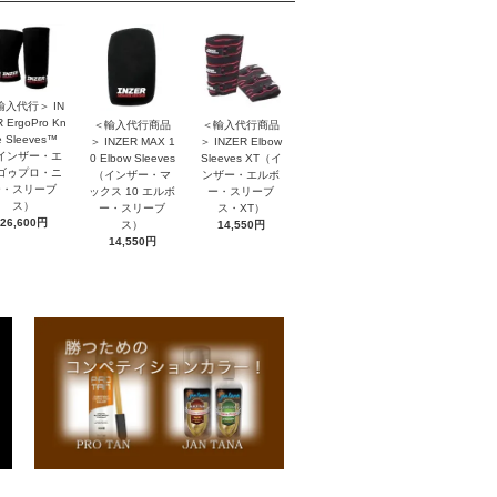
輸入代行＞ IN
 ErgoPro Kn
＜輸入代行商品
＜輸入代行商品
e Sleeves™
＞ INZER MAX 1
＞ INZER Elbow
インザー・エ
0 Elbow Sleeves
Sleeves XT（イ
ゴゥプロ・ニ
（インザー・マ
ンザー・エルボ
ー・スリーブ
ックス 10 エルボ
ー・スリーブ
ス）
ー・スリーブ
ス・XT）
26,600円
ス）
14,550円
14,550円