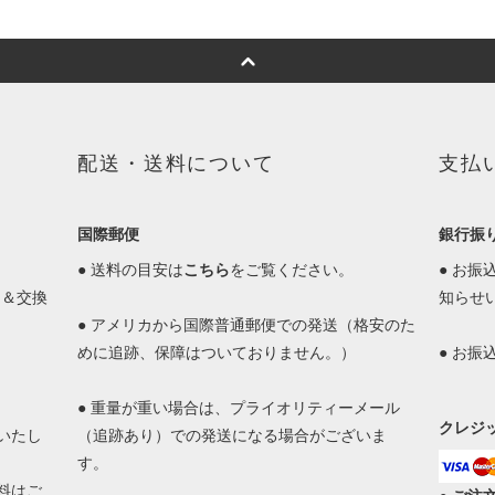
配送・送料について
支払
国際郵便
銀行振
● 送料の目安は
こちら
をご覧ください。
● お
品＆交換
知らせ
● アメリカから国際普通郵便での発送（格安のた
めに追跡、保障はついておりません。）
● お
● 重量が重い場合は、プライオリティーメール
クレジ
いたし
（追跡あり）での発送になる場合がございま
す。
料はご