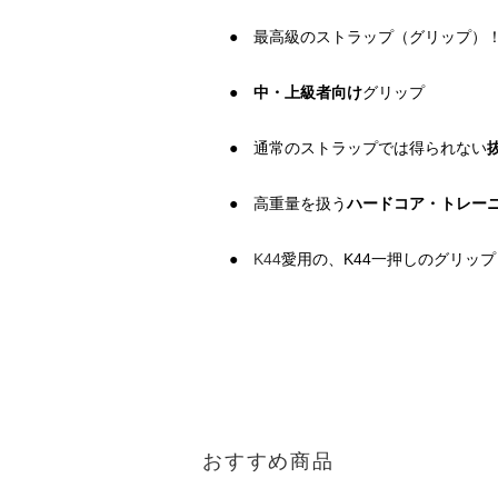
● 最高級のストラップ（グリップ）
●
中・上級者向け
グリップ
● 通常のストラップでは得られない
● 高重量を扱う
ハードコア・トレー
●
K44
愛用の、K44一押しのグリップ
おすすめ商品