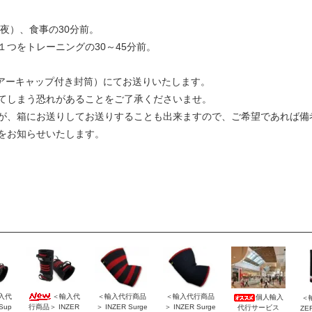
夜）、食事の30分前。
をトレーニングの30～45分前。
アーキャップ付き封筒）にてお送りいたします。
しまう恐れがあることをご了承くださいませ。
箱にお送りしてお送りすることも出来ますので、ご希望であれば備考
お知らせいたします。
入代
＜輸入代
＜輸入代行商品
＜輸入代行商品
個人輸入
＜
Sup
行商品＞ INZER
＞ INZER Surge
＞ INZER Surge
代行サービス
ZER