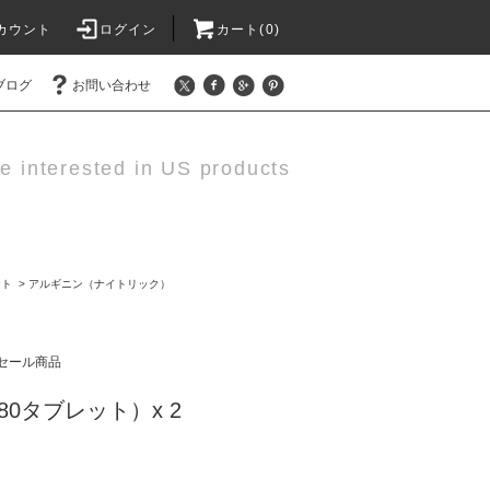
カウント
ログイン
カート(0)
ブログ
お問い合わせ
e interested in US products
ント
>
アルギニン（ナイトリック）
セール商品
2（180タブレット）x 2