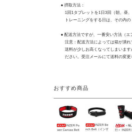
● 摂取方法：
1回1タブレットを1日3回（朝、昼、
トレーニングをする日は、その内の１つ
● 配送方法ですが、一番安い方法（エ
注意：配送方法によっては箱が潰れて
送料が少しお高くなってしまいますが、
ださい。受注メールにて送料の変更を
おすすめ商品
INZER Be
INZER Po
＜輸
nch Belt（インザ
wer Canvas Belt
行＞ INZER 