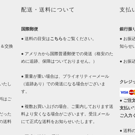
配送・送料について
支払
国際郵便
銀行振
● 送料の目安は
こちら
をご覧ください。
● お
品＆交換
知らせ
● アメリカから国際普通郵便での発送（格安のた
めに追跡、保障はついておりません。）
● お
● 重量が重い場合は、プライオリティーメール
クレジ
いたし
（追跡あり）での発送になる場合がございま
す。
料はご
●
ご注
● 複数お買い上げの場合、ご案内しております送
支払い
だった
料より安くなる場合がございます。受注メール
ご入力
の送料
にて正式な送料をお知らせいたします。
● 送