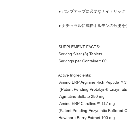
● パンプアップに必要なナイトリック・オ
● ナチュラルに成長ホルモンの分泌を
SUPPLEMENT FACTS:
Serving Size: (3) Tablets
Servings per Container: 60
Active Ingredients:
Amino ERP Arginine Rich Peptide™ 
(Patent Pending ProtaLyn® Enzymatic Pro
Agmatine Sulfate 250 mg
Amino ERP Citrulline™ 117 mg
(Patent Pending Enzymatic Buffered Citru
Hawthorn Berry Extract 100 mg