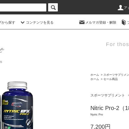
ア
プから探す
コンテンツを見る
メルマガ登録・解除
For thos
ホーム
>
スポーツサプリメ
ホーム
>
セール商品
スポーツサプリメント
Nitric Pro-
Nytric Pro
7,200円