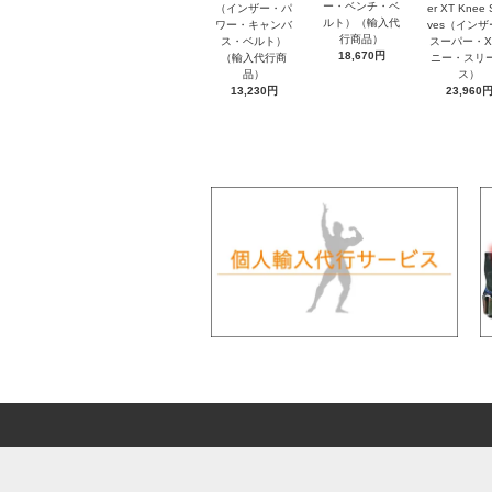
ー・ベンチ・ベ
（インザー・パ
er XT Knee 
ルト）（輸入代
ワー・キャンバ
ves（イン
行商品）
ス・ベルト）
スーパー・X
18,670円
（輸入代行商
ニー・スリ
品）
ス）
13,230円
23,960