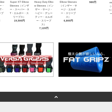
Slee
Super XT Elbow
Heavy Duty Elbo
Elbow Sleeves
980円
e
ザー・
Sleeves（インザ
w Sleeves（イン
（インザー・サ
（
T・
ー・スーパー・X
ザー・サージ・
ージ・エルボ
ゥ
ーブ
T・エルボー・ス
ヘビー・デュー
ー・スリーブ
リーブス）
ティー・エルボ
ス）
円
19,500円
ー・スリーブ
6,800円
ス）
7,120円